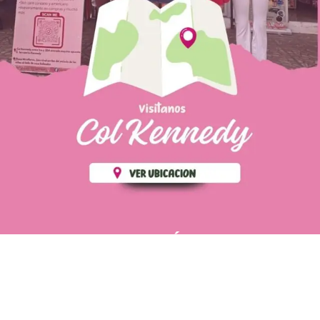
PÁGINAS DE
💄 Crear tu perfil, recibe un 10%
INTERÉS
de descuento en tu primera
compra.
POLÍTICA DE PRIVACIDAD
Es fácil, es rápido, es solo
POLÍTICA DE ENVIOS