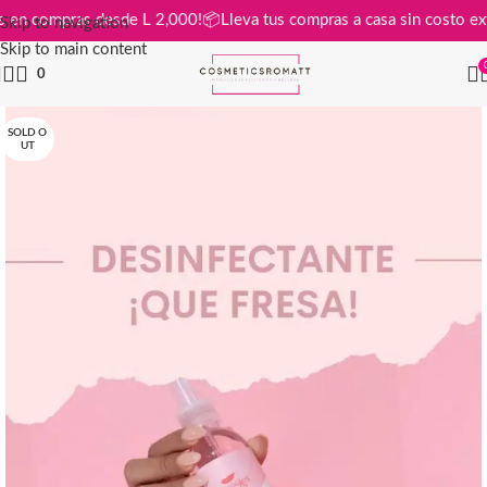
gratis en compras desde L 2,000!
📦
Lleva tus compras a casa sin cost
Skip to navigation
Skip to main content
0
SOLD O
UT