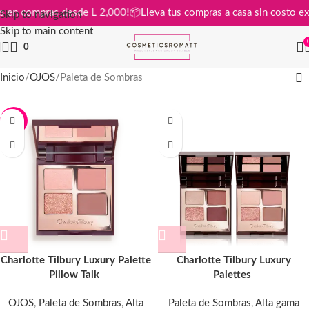
 gratis en compras desde L 2,000!
📦
Lleva tus compras a casa sin cost
Skip to navigation
Skip to main content
0
Inicio
OJOS
Paleta de Sombras
-9%
Charlotte Tilbury Luxury Palette
Charlotte Tilbury Luxury
Pillow Talk
Palettes
OJOS
,
Paleta de Sombras
,
Alta
Paleta de Sombras
,
Alta gama