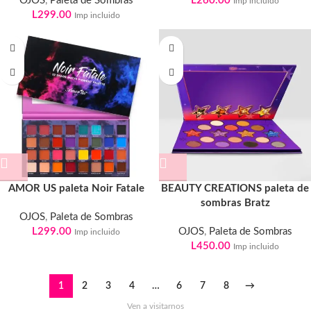
OJOS
,
Paleta de Sombras
L
260.00
Imp incluido
L
299.00
Imp incluido
AMOR US paleta Noir Fatale
BEAUTY CREATIONS paleta de
sombras Bratz
OJOS
,
Paleta de Sombras
L
299.00
OJOS
,
Paleta de Sombras
Imp incluido
L
450.00
Imp incluido
1
2
3
4
…
6
7
8
→
Ven a visitarnos