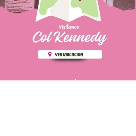
PÁGINAS DE
💄 Crear tu perfil, recibe un 10%
INTERÉS
de descuento en tu primera
compra.
POLÍTICA DE PRIVACIDAD
Es fácil, es rápido, es solo
POLÍTICA DE ENVIOS
para tí
TÉRMINOS Y CONDICIONES
✨
Recibe descuentos
exclusivos y sigue tus pedidos