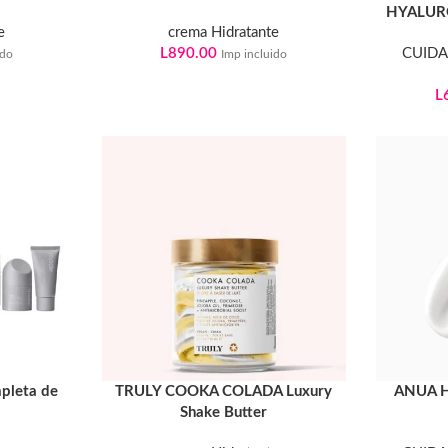
HYALUR
e
crema Hidratante
L
890.00
CUIDA
ido
Imp incluido
L
mpleta de
TRULY COOKA COLADA Luxury
ANUA H
Shake Butter