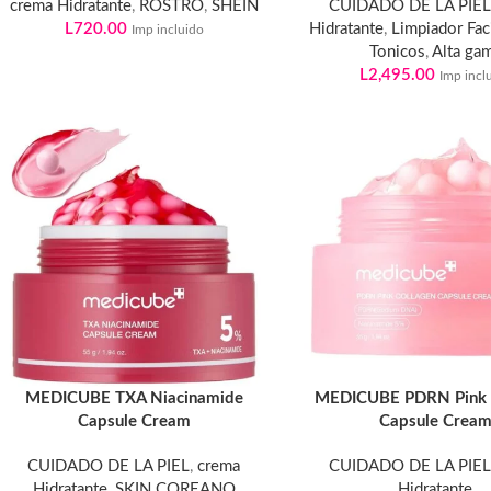
crema Hidratante
,
ROSTRO
,
SHEIN
CUIDADO DE LA PIE
L
720.00
Hidratante
,
Limpiador Fac
Imp incluido
Tonicos
,
Alta ga
L
2,495.00
Imp incl
MEDICUBE TXA Niacinamide
MEDICUBE PDRN Pink 
Capsule Cream
Capsule Crea
CUIDADO DE LA PIEL
,
crema
CUIDADO DE LA PIE
Hidratante
,
SKIN COREANO
Hidratante