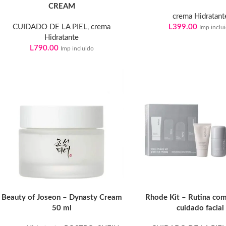
CREAM
crema Hidratant
CUIDADO DE LA PIEL
,
crema
L
399.00
Imp inclu
Hidratante
L
790.00
Imp incluido
Beauty of Joseon – Dynasty Cream
Rhode Kit – Rutina co
50 ml
cuidado facial