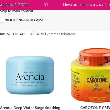
 en compras desde L 2,000!
📦
Lleva tus compras a c
Skip to navigation
Skip to main content
INICIO
TIENDA
ALTA GAMA
Inicio
CUIDADO DE LA PIEL
crema Hidratante
Arencia Deep Water Surge Soothing
CAROTONE CRE