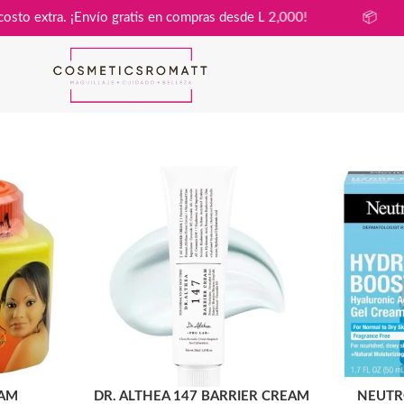
asa sin costo extra. ¡Envío gratis en compras desde L 2,000!
AM
DR. ALTHEA 147 BARRIER CREAM
NEUTR