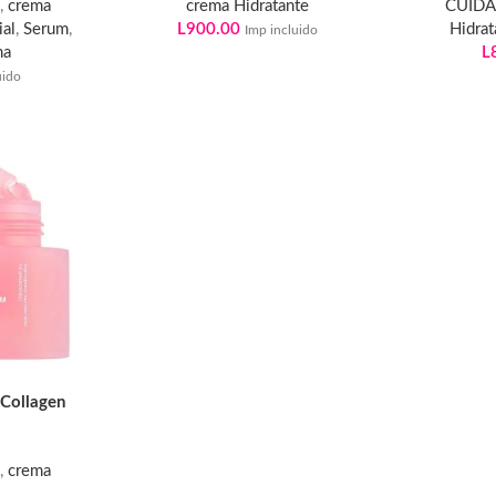
L
,
crema
crema Hidratante
CUIDA
ial
,
Serum
,
L
900.00
Hidrat
Imp incluido
ma
L
uido
Collagen
m
L
,
crema